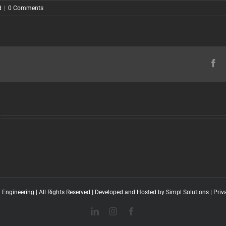
d
|
0 Comments
Fa
Engineering | All Rights Reserved | Developed and Hosted by Simpl Solutions |
Priv
LinkedIn
Instagram
Facebook