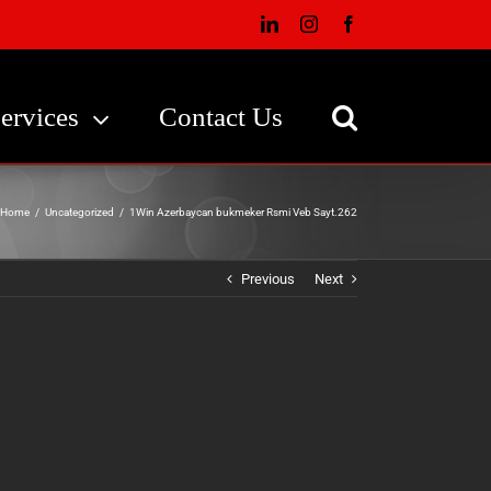
LinkedIn
Instagram
Facebook
ervices
Contact Us
Home
/
Uncategorized
/
1Win Azerbaycan bukmeker Rsmi Veb Sayt.262
Previous
Next