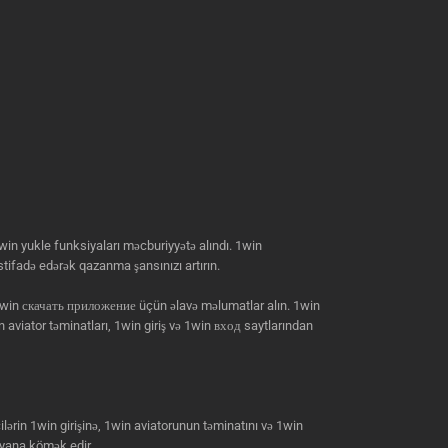
1win yukle funksiyaları məcburiyyətə alındı. 1win
tifadə edərək qazanma şansınızı artırın.
 1win скачать приложение üçün əlavə məlumatlar alın. 1win
aviator təminatları, 1win giriş və 1win вход saytlarından
ilərin 1win girişinə, 1win aviatorunun təminatını və 1win
ayana kömək edir.