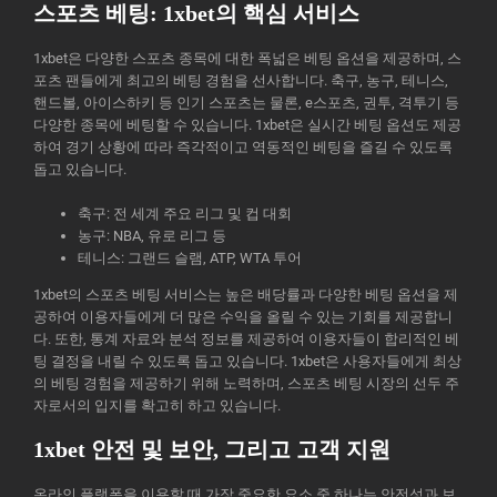
스포츠 베팅: 1xbet의 핵심 서비스
1xbet은 다양한 스포츠 종목에 대한 폭넓은 베팅 옵션을 제공하며, 스
포츠 팬들에게 최고의 베팅 경험을 선사합니다. 축구, 농구, 테니스,
핸드볼, 아이스하키 등 인기 스포츠는 물론, e스포츠, 권투, 격투기 등
다양한 종목에 베팅할 수 있습니다. 1xbet은 실시간 베팅 옵션도 제공
하여 경기 상황에 따라 즉각적이고 역동적인 베팅을 즐길 수 있도록
돕고 있습니다.
축구: 전 세계 주요 리그 및 컵 대회
농구: NBA, 유로 리그 등
테니스: 그랜드 슬램, ATP, WTA 투어
1xbet의 스포츠 베팅 서비스는 높은 배당률과 다양한 베팅 옵션을 제
공하여 이용자들에게 더 많은 수익을 올릴 수 있는 기회를 제공합니
다. 또한, 통계 자료와 분석 정보를 제공하여 이용자들이 합리적인 베
팅 결정을 내릴 수 있도록 돕고 있습니다. 1xbet은 사용자들에게 최상
의 베팅 경험을 제공하기 위해 노력하며, 스포츠 베팅 시장의 선두 주
자로서의 입지를 확고히 하고 있습니다.
1xbet 안전 및 보안, 그리고 고객 지원
온라인 플랫폼을 이용할 때 가장 중요한 요소 중 하나는 안전성과 보