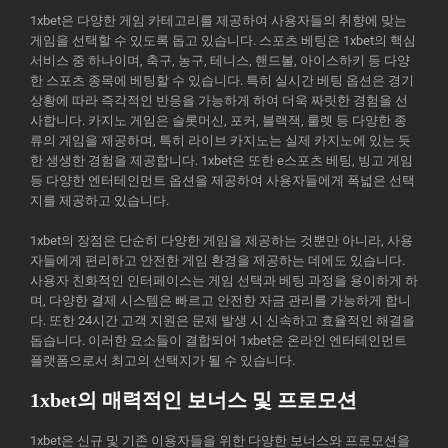
1xbet은 다양한 게임 카테고리를 제공하여 사용자들의 취향에 맞는
게임을 선택할 수 있도록 돕고 있습니다. 스포츠 베팅은 1xbet의 핵심
서비스 중 하나이며, 축구, 농구, 테니스, 핸드볼, 아이스하키 등 다양
한 스포츠 종목에 베팅할 수 있습니다. 특히 실시간 베팅 옵션은 경기
상황에 따라 즉각적인 반응을 가능하게 하여 더욱 짜릿한 경험을 선
사합니다. 카지노 게임은 슬롯머신, 포커, 블랙잭, 룰렛 등 다양한 종
류의 게임을 제공하며, 특히 라이브 카지노는 실제 카지노에 있는 듯
한 생생한 경험을 제공합니다. 1xbet은 또한 e스포츠 베팅, 빙고 게임
등 다양한 엔터테인먼트 옵션을 제공하여 사용자들에게 폭넓은 선택
지를 제공하고 있습니다.
1xbet의 장점은 단순히 다양한 게임을 제공하는 것뿐만 아니라, 사용
자들에게 편리하고 안전한 게임 환경을 제공하는 데에도 있습니다.
사용자 친화적인 인터페이스는 게임 선택과 베팅 과정을 용이하게 하
며, 다양한 결제 시스템은 빠르고 안전한 자금 관리를 가능하게 합니
다. 또한 24시간 고객 지원은 문제 발생 시 신속하고 효율적인 해결을
돕습니다. 이러한 요소들이 결합되어 1xbet은 온라인 엔터테인먼트
플랫폼으로서 최고의 선택지가 될 수 있습니다.
1xbet의 매력적인 보너스 및 프로모션
1xbet은 신규 및 기존 이용자들을 위한 다양한 보너스와 프로모션을