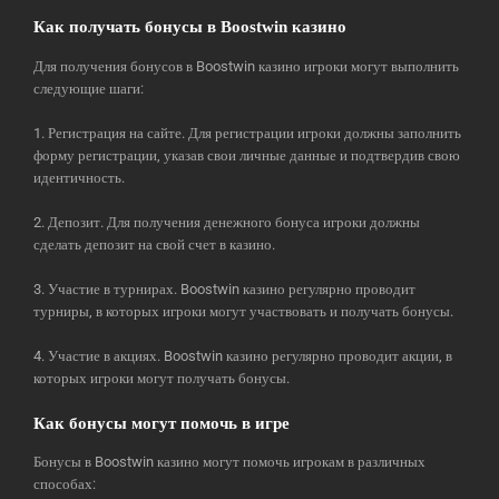
Как получать бонусы в Boostwin казино
Для получения бонусов в Boostwin казино игроки могут выполнить
следующие шаги:
1. Регистрация на сайте. Для регистрации игроки должны заполнить
форму регистрации, указав свои личные данные и подтвердив свою
идентичность.
2. Депозит. Для получения денежного бонуса игроки должны
сделать депозит на свой счет в казино.
3. Участие в турнирах. Boostwin казино регулярно проводит
турниры, в которых игроки могут участвовать и получать бонусы.
4. Участие в акциях. Boostwin казино регулярно проводит акции, в
которых игроки могут получать бонусы.
Как бонусы могут помочь в игре
Бонусы в Boostwin казино могут помочь игрокам в различных
способах: