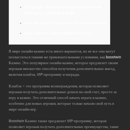
Награды: Как получать бонусы и как
они могут помочь в игре
Как получать бонусы в Boostwin казино
Как бонусы могут помочь в игре
В мире онлайн-казино есть много вариантов, но не все они могут
похвастаться такими же привлекательными условиями, как
boostwin
Казино. Это популярное онлайн-казино, которое предлагает своим
игрокам множество способов получения дополнительных выгод,
включая кэшбэк, VIP-программу и награды.
Кэшбэк – это программа вознаграждения, которая позволяет
игрокам получать дополнительные деньги на свой счет, просто за
игру в казино. Это отличный способ начать играть в казино,
особенно для новых игроков, которые только начали свой путь в
мире онлайн-игр.
Boostwin Казино также предлагает VIP-программу, которая
позволяет игрокам получать дополнительные преимущества, такие