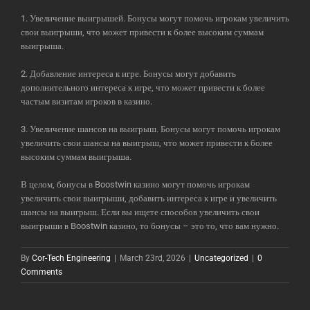
1. Увеличение выигрышей. Бонусы могут помочь игрокам увеличить
свои выигрыши, что может привести к более высоким суммам
выигрыша.
2. Добавление интереса к игре. Бонусы могут добавить
дополнительного интереса к игре, что может привести к более
частым визитам игроков в казино.
3. Увеличение шансов на выигрыш. Бонусы могут помочь игрокам
увеличить свои шансы на выигрыш, что может привести к более
высоким суммам выигрыша.
В целом, бонусы в Boostwin казино могут помочь игрокам
увеличить свои выигрыши, добавить интереса к игре и увеличить
шансы на выигрыш. Если вы ищете способов увеличить свои
выигрыши в Boostwin казино, то бонусы – это то, что вам нужно.
By
Cor-Tech Engineering
|
March 23rd, 2026
|
Uncategorized
|
0
Comments