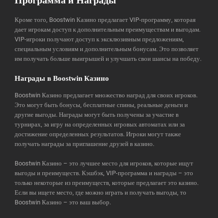
Программа и Награды
Кроме того, Boostwin Казино предлагает VIP-программу, которая
дает игрокам доступ к дополнительным преимуществам и выгодам.
VIP-игроки получают доступ к эксклюзивным предложениям,
специальным условиям и дополнительным бонусам. Это позволяет
им получать больше выигрышей и улучшать свои шансы на победу.
Награды в Boostwin Казино
Boostwin Казино предлагает множество наград для своих игроков.
Это могут быть бонусы, бесплатные спины, реальные деньги и
другие выгоды. Награды могут быть получены за участие в
турнирах, за игру на определенных игровых автоматах или за
достижение определенных результатов. Игроки могут также
получать награды за приглашение друзей в казино.
Boostwin Казино – это лучшее место для игроков, которые ищут
выгоды и преимуществ. Кэшбэк, VIP-программа и награды – это
только некоторые из преимуществ, которые предлагает это казино.
Если вы ищете место, где можно играть и получать выгоды, то
Boostwin Казино – это ваш выбор.