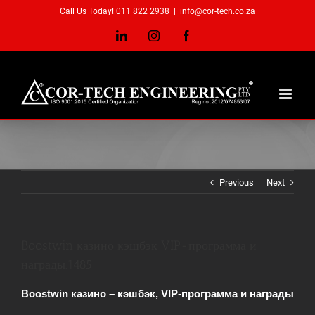
Skip
Call Us Today! 011 822 2938
|
info@cor-tech.co.za
to
content
LinkedIn
Instagram
Facebook
Previous
Next
Boostwin казино кэшбэк VIP-программа и
награды.1485
Boostwin казино – кэшбэк, VIP-программа и награды