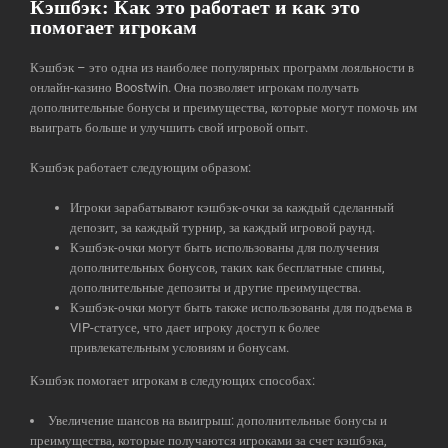
Кэшбэк: Как это работает и как это
помогает игрокам
Кэшбэк – это одна из наиболее популярных программ лояльности в
онлайн-казино Boostwin. Она позволяет игрокам получать
дополнительные бонусы и преимущества, которые могут помочь им
выиграть больше и улучшить свой игровой опыт.
Кэшбэк работает следующим образом:
Игроки зарабатывают кэшбэк-очки за каждый сделанный
депозит, за каждый турнир, за каждый игровой раунд.
Кэшбэк-очки могут быть использованы для получения
дополнительных бонусов, таких как бесплатные спины,
дополнительные депозиты и другие преимущества.
Кэшбэк-очки могут быть также использованы для подъема в
VIP-статусе, что дает игроку доступ к более
привлекательным условиям и бонусам.
Кэшбэк помогает игрокам в следующих способах:
Увеличение шансов на выигрыш: дополнительные бонусы и
преимущества, которые получаются игроками за счет кэшбэка,