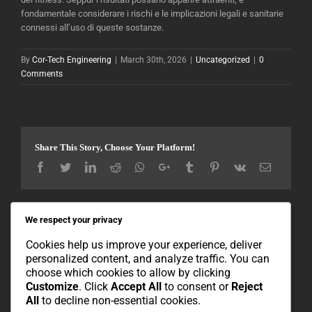
fondamentale considerare i rischi e le implicazioni legali e sanitarie
connessi all’uso di queste sostanze.
By
Cor-Tech Engineering
|
March 30th, 2026
|
Uncategorized
|
0
Comments
Share This Story, Choose Your Platform!
Facebook
Twitter
LinkedIn
Reddit
Whatsapp
Google+
Tumblr
Pinterest
Vk
Email
We respect your privacy
About the Author:
Cor-Tech Engineering
Cookies help us improve your experience, deliver
personalized content, and analyze traffic. You can
choose which cookies to allow by clicking
Customize
. Click
Accept All
to consent or
Reject
All
to decline non-essential cookies.