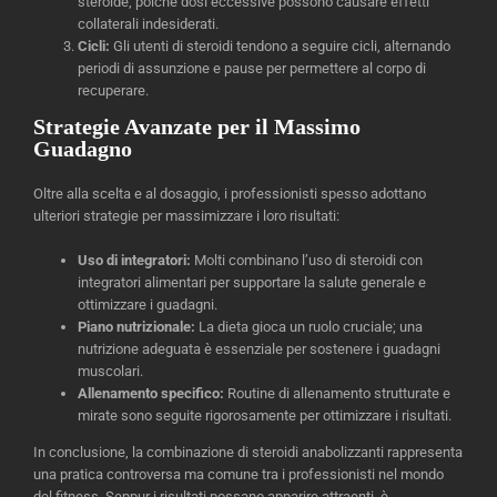
steroide, poiché dosi eccessive possono causare effetti
collaterali indesiderati.
Cicli:
Gli utenti di steroidi tendono a seguire cicli, alternando
periodi di assunzione e pause per permettere al corpo di
recuperare.
Strategie Avanzate per il Massimo
Guadagno
Oltre alla scelta e al dosaggio, i professionisti spesso adottano
ulteriori strategie per massimizzare i loro risultati:
Uso di integratori:
Molti combinano l’uso di steroidi con
integratori alimentari per supportare la salute generale e
ottimizzare i guadagni.
Piano nutrizionale:
La dieta gioca un ruolo cruciale; una
nutrizione adeguata è essenziale per sostenere i guadagni
muscolari.
Allenamento specifico:
Routine di allenamento strutturate e
mirate sono seguite rigorosamente per ottimizzare i risultati.
In conclusione, la combinazione di steroidi anabolizzanti rappresenta
una pratica controversa ma comune tra i professionisti nel mondo
del fitness. Seppur i risultati possano apparire attraenti, è