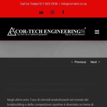
Skip
Call Us Today! 011 822 2938
|
info@cor-tech.co.za
to
content
LinkedIn
Instagram
Facebook
Previous
Next
Come i Professionisti Combinano gli Steroidi per
Ottenere il Massimo Guadagno Muscolare
Negli ultimi anni, l’uso di steroidi anabolizzanti nel mondo del
bodybuilding e delle competizioni sportive è diventato un tema di