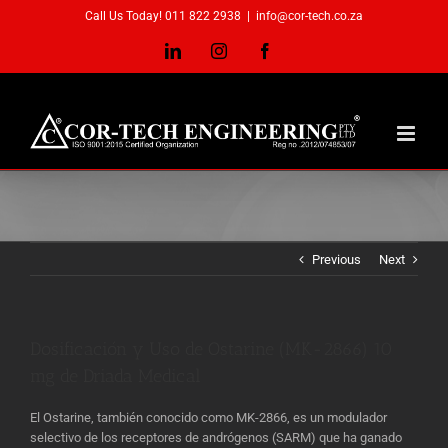
Skip
Call Us Today! 011 822 2938
|
info@cor-tech.co.za
to
content
LinkedIn
Instagram
Facebook
Previous
Next
Dosificación y Uso de Ostarine (MK-2866) 10
mg de Driada Medical
El Ostarine, también conocido como MK-2866, es un modulador
selectivo de los receptores de andrógenos (SARM) que ha ganado