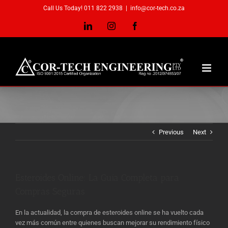
Skip
Call Us Today! 011 822 2938
|
info@cor-tech.co.za
to
content
LinkedIn
Instagram
Facebook
Previous
Next
Esteroides Online: La Guía Completa para
Compras Seguras
En la actualidad, la compra de esteroides online se ha vuelto cada
vez más común entre quienes buscan mejorar su rendimiento físico