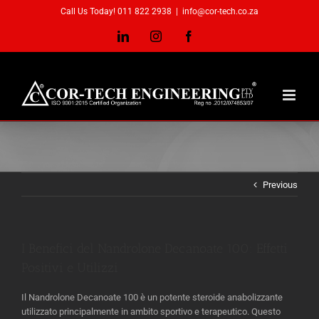
Skip
Call Us Today! 011 822 2938
|
info@cor-tech.co.za
to
content
LinkedIn
Instagram
Facebook
Previous
I Benefici del Nandrolone Decanoate 100: Effetti
Positivi e Utilizzi
Il Nandrolone Decanoate 100 è un potente steroide anabolizzante
utilizzato principalmente in ambito sportivo e terapeutico. Questo