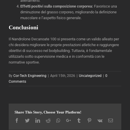
allenamenti.
Effetti positivi sulla composizione corporea:
Favorisce una
diminuzione del grasso corporeo, migliorando la definizione
muscolare e l’aspetto fisico generale.
Conclusioni
Il Nandrolone Decanoate 100 si presenta come un valido alleato per
chi desidera migliorare le proprie prestazioni atletiche e raggiungere
obiettivi di successo nel bodybuilding. Tuttavia, è fondamentale
utilizzarlo sotto supervisione medica e in conformità con le
normative sportive.
By
Cor-Tech Engineering
|
April 15th, 2026
|
Uncategorized
|
0
Comments
Share This Story, Choose Your Platform!
Facebook
Twitter
LinkedIn
Reddit
Whatsapp
Google+
Tumblr
Pinterest
Vk
Email