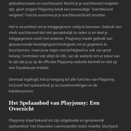
gebruikersnaam en wachtwoord. Mocht je je wachtwoord vergeten
zijn, geen zorgen! Playjonny biedt een eenvoudige “wachtwoord
vergeten”-functie waarmee je je wachtwoord kunt resetten.
Het is essentieel om je inloggegevens veilig te bewaren. Gebruik een
sterk wachtwoord dat niet gemakkelijk te raden is en deel je
inloggegevens nooit met anderen. Playjonny maakt gebruik van
geavanceerde beveiligingstechnologieën om je gegevens te
beschermen, maar jouw eigen voorzichtigheid is ook van groot
belang. Controleer ook altijd de URL van de website om er zeker van
te zijn dat je je op de officiële Playjonny-website bevindt en niet op
een frauduleuze imitatie.
Eenmaal ingelogd, heb je toegang tot alle functies van Playjonny,
inclusief het spelaanbod, je accountinstellingen en de
klantenservice.
Het Spelaanbod van Playjonny: Een
Overzicht
Playjonny staat bekend om zijn uitgebreide en gevarieerde
spelaanbod. Van klassieke casinospellen zoals roulette, blackjack