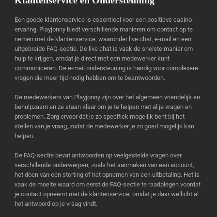
Klantenservice en Ondersteuning
Een goede klantenservice is essentieel voor een positieve casino-
ervaring. Playjonny biedt verschillende manieren om contact op te
nemen met de klantenservice, waaronder live chat, e-mail en een
uitgebreide FAQ-sectie. De live chat is vaak de snelste manier om
hulp te krijgen, omdat je direct met een medewerker kunt
communiceren. De e-mail ondersteuning is handig voor complexere
vragen die meer tijd nodig hebben om te beantwoorden.
De medewerkers van Playjonny zijn over het algemeen vriendelijk en
behulpzaam en ze staan klaar om je te helpen met al je vragen en
problemen. Zorg ervoor dat je zo specifiek mogelijk bent bij het
stellen van je vraag, zodat de medewerker je zo goed mogelijk kan
helpen.
De FAQ-sectie bevat antwoorden op veelgestelde vragen over
verschillende onderwerpen, zoals het aanmaken van een account,
het doen van een storting of het opnemen van een uitbetaling. Het is
vaak de moeite waard om eerst de FAQ-sectie te raadplegen voordat
je contact opneemt met de klantenservice, omdat je daar wellicht al
het antwoord op je vraag vindt.