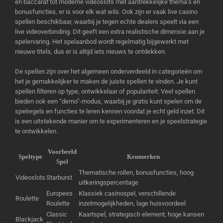
en baccarat tot moderne videoslots met aantrekkelijke thema’s en
bonusfuncties, er is voor elk wat wils. Ook zijn er vaak live casino
spellen beschikbaar, waarbij je tegen echte dealers speelt via een
live videoverbinding. Dit geeft een extra realistische dimensie aan je
spelervaring. Het spelaanbod wordt regelmatig bijgewerkt met
nieuwe titels, dus er is altijd iets nieuws te ontdekken.
De spellen zijn over het algemeen onderverdeeld in categorieën om
het je gemakkelijker te maken de juiste spellen te vinden. Je kunt
spellen filteren op type, ontwikkelaar of populariteit. Veel spellen
bieden ook een “demo”-modus, waarbij je gratis kunt spelen om de
spelregels en functies te leren kennen voordat je echt geld inzet. Dit
is een uitstekende manier om te experimenteren en je speelstrategie
te ontwikkelen.
Voorbeeld
Speltype
Kenmerken
Spel
Thematische rollen, bonusfuncties, hoog
Videoslots
Starburst
uitkeringspercentage
Europees
Klassiek casinospel, verschillende
Roulette
Roulette
inzetmogelijkheden, lage huisvoordeel
Classic
Kaartspel, strategisch element, hoge kansen
Blackjack