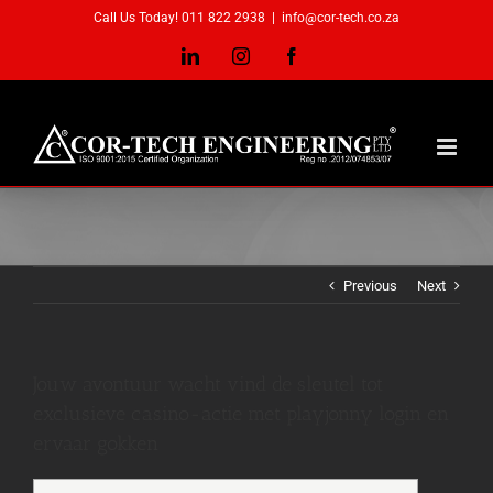
Skip
Call Us Today! 011 822 2938
|
info@cor-tech.co.za
to
content
LinkedIn
Instagram
Facebook
Previous
Next
Jouw avontuur wacht vind de sleutel tot
exclusieve casino-actie met playjonny login en
ervaar gokken