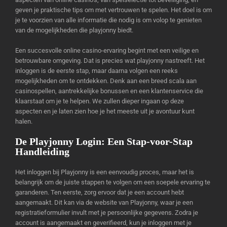
geven je praktische tips om met vertrouwen te spelen. Het doel is om
je te voorzien van alle informatie die nodig is om volop te genieten
van de mogelijkheden die playjonny biedt.
Een succesvolle online casino-ervaring begint met een veilige en
betrouwbare omgeving. Dat is precies wat playjonny nastreeft. Het
inloggen is de eerste stap, maar daarna volgen een reeks
mogelijkheden om te ontdekken. Denk aan een breed scala aan
casinospellen, aantrekkelijke bonussen en een klantenservice die
klaarstaat om je te helpen. We zullen dieper ingaan op deze
aspecten en je laten zien hoe je het meeste uit je avontuur kunt
halen.
De Playjonny Login: Een Stap-voor-Stap
Handleiding
Het inloggen bij Playjonny is een eenvoudig proces, maar het is
belangrijk om de juiste stappen te volgen om een soepele ervaring te
garanderen. Ten eerste, zorg ervoor dat je een account hebt
aangemaakt. Dit kan via de website van Playjonny, waar je een
registratieformulier invult met je persoonlijke gegevens. Zodra je
account is aangemaakt en geverifieerd, kun je inloggen met je