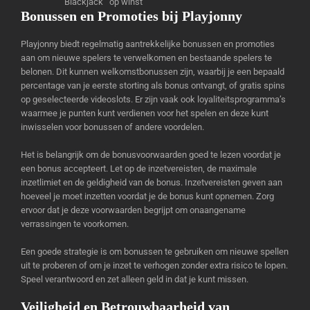
Blackjack
op winst
Bonussen en Promoties bij Playjonny
Playjonny biedt regelmatig aantrekkelijke bonussen en promoties
aan om nieuwe spelers te verwelkomen en bestaande spelers te
belonen. Dit kunnen welkomstbonussen zijn, waarbij je een bepaald
percentage van je eerste storting als bonus ontvangt, of gratis spins
op geselecteerde videoslots. Er zijn vaak ook loyaliteitsprogramma’s
waarmee je punten kunt verdienen voor het spelen en deze kunt
inwisselen voor bonussen of andere voordelen.
Het is belangrijk om de bonusvoorwaarden goed te lezen voordat je
een bonus accepteert. Let op de inzetvereisten, de maximale
inzetlimiet en de geldigheid van de bonus. Inzetvereisten geven aan
hoeveel je moet inzetten voordat je de bonus kunt opnemen. Zorg
ervoor dat je deze voorwaarden begrijpt om onaangename
verrassingen te voorkomen.
Een goede strategie is om bonussen te gebruiken om nieuwe spellen
uit te proberen of om je inzet te verhogen zonder extra risico te lopen.
Speel verantwoord en zet alleen geld in dat je kunt missen.
Veiligheid en Betrouwbaarheid van