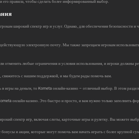
 и его правила, чтобы сделать более информированный выбор.
ания
игрокам широкий спектр игр и услуг. Однако, для обеспечения безопасности и 
ть действующую электронную почту. Мы также запрещаем игрокам использова
или отменить любые ограничения и условия использования, и игроки должны ре
, свяжитесь с нашим поддержкой, и мы будем рады помочь вам.
ь в игры на деньги, то Kometa онлайн-казино – отличный выбор. В этом раздел
ometa онлайн-казино. Это быстро и просто, и вам нужно только заполнить фор
окий спектр игр, включая слоты, карточные игры и рулетку. Вы можете выбрат
 бонусы и акции, которые могут помочь вам начать играть с более крупной су