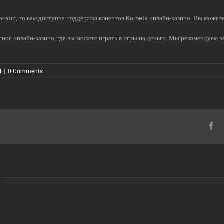
осами, то вам доступна поддержка клиентов Kometa онлайн-казино. Вы можете 
ное онлайн-казино, где вы можете играть в игры на деньги. Мы рекомендуем ва
d
|
0 Comments
Fa