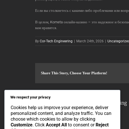
Если вы столкнетесь с какими-либо проблемами или вопр
В целом, Kometa онлайн-казино – это надежное и безопас
вам нравятся.
By
Cor-Tech Engineering
|
March 24th, 2026
|
Uncategorize
Share This Story, Choose Your Platform!
We respect your privacy
About the Author:
Cor-Tech Engineering
Cookies help us improve your experience, deliver
personalized content, and analyze traffic. You can
choose which cookies to allow by clicking
Customize
. Click
Accept All
to consent or
Reject