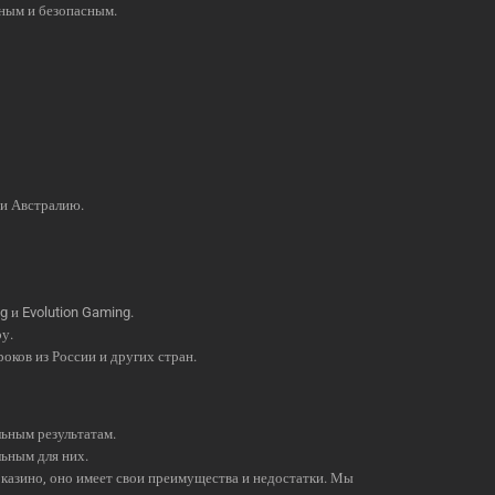
обным и безопасным.
 и Австралию.
g и Evolution Gaming.
у.
оков из России и других стран.
льным результатам.
льным для них.
е казино, оно имеет свои преимущества и недостатки. Мы