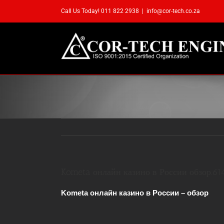
Skip
Call Us Today! 011 822 2938
|
info@cor-tech.co.za
to
content
Kometa онлайн казино в России обзор.61
Kometa онлайн казино в России – обзор