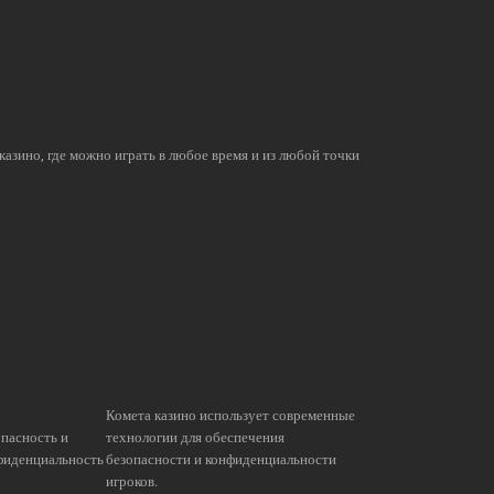
азино, где можно играть в любое время и из любой точки
Комета казино использует современные
опасность и
технологии для обеспечения
фиденциальность
безопасности и конфиденциальности
игроков.