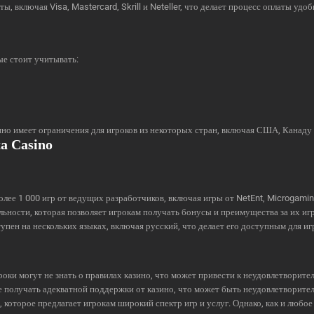
ы, включая Visa, Mastercard, Skrill и Neteller, что делает процесс оплаты уд
ые стоит учитывать:
ино имеет ограничения для игроков из некоторых стран, включая США, Канаду
a Casino
лее 1 000 игр от ведущих разработчиков, включая игры от NetEnt, Microgamin
ьности, которая позволяет игрокам получать бонусы и преимущества за их игр
ен на нескольких языках, включая русский, что делает его доступным для игр
оки могут не знать о правилах казино, что может привести к неудовлетворите
 получать адекватной поддержки от казино, что может быть неудовлетворите
 которое предлагает игрокам широкий спектр игр и услуг. Однако, как и любо