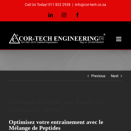
Skip
Call Us Today! 011 822 2938
|
info@cor-tech.co.za
to
content
LinkedIn
Instagram
Facebook
Previous
Next
Le Mélange de Peptides pour Booster vos
Performances Sportives
Optimisez votre entraînement avec le
Mélange de Peptides