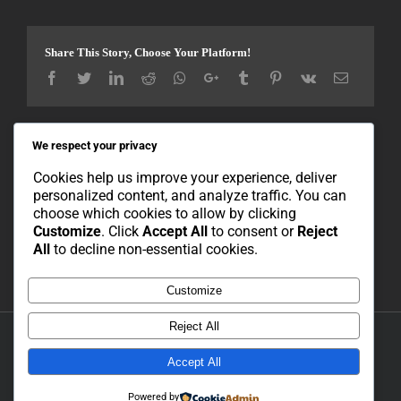
Share This Story, Choose Your Platform!
Facebook
Twitter
LinkedIn
Reddit
Whatsapp
Google+
Tumblr
Pinterest
Vk
Email
We respect your privacy
About the Author:
Cor-Tech Engineering
Cookies help us improve your experience, deliver
personalized content, and analyze traffic. You can
choose which cookies to allow by clicking
Customize
. Click
Accept All
to consent or
Reject
All
to decline non-essential cookies.
Customize
Reject All
Copyright 2021 Cor-Tech Engineering | All Rights Reserved | Developed
and Hosted by Simpl Solutions |
Privacy Policy
|
Cookie Policy
Accept All
Powered by