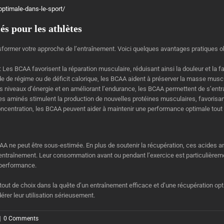
-optimale-dans-le-sport/
és pour les athlètes
sformer votre approche de l’entraînement. Voici quelques avantages pratiques o
Les BCAA favorisent la réparation musculaire, réduisant ainsi la douleur et la fat
e de régime ou de déficit calorique, les BCAA aident à préserver la masse muscul
s niveaux d’énergie et en améliorant l’endurance, les BCAA permettent de s’entr
es aminés stimulent la production de nouvelles protéines musculaires, favorisan
concentration, les BCAA peuvent aider à maintenir une performance optimale tout 
AA ne peut être sous-estimée. En plus de soutenir la récupération, ces acides 
entraînement. Leur consommation avant ou pendant l’exercice est particulièreme
 performance.
ut de choix dans la quête d’un entraînement efficace et d’une récupération opti
idérer leur utilisation sérieusement.
|
0 Comments