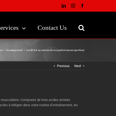
LinkedIn
Instagram
Facebook
ervices
Contact Us
me
/
Uncategorized
/
Les BCAA au service de vos performances sportives
Previous
Next
a musculation. Composés de trois acides aminés
aciles à intégrer dans votre routine d’entraînement, les