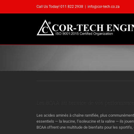
Skip
Call Us Today! 011 822 2938
|
info@cor-tech.co.za
to
content
Les BCAA au service de vos performance
Les acides aminés à chaîne ramifiée, plus communément 
essentiels — la leucine, l’isoleucine et la valine — ils jou
BCAA offrent une multitude de bienfaits pour les sportifs, 