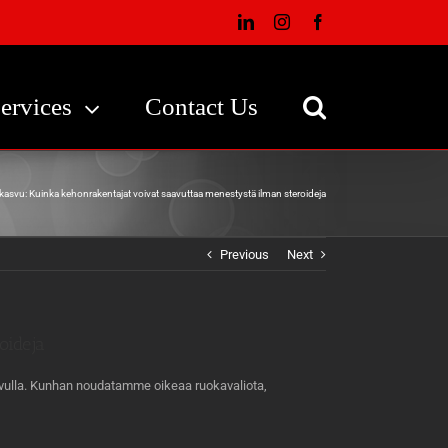
LinkedIn
Instagram
Facebook
ervices
Contact Us
asvu: Kuinka kehonrakentajat voivat saavuttaa menestystä ilman steroideja
Previous
Next
oideja
 avulla. Kunhan noudatamme oikeaa ruokavaliota,