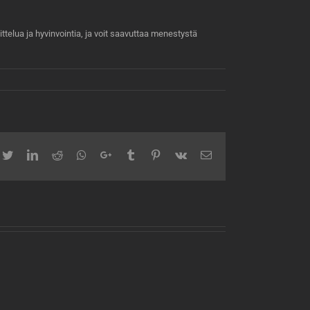
telua ja hyvinvointia, ja voit saavuttaa menestystä
cebook
Twitter
LinkedIn
Reddit
Whatsapp
Google+
Tumblr
Pinterest
Vk
Email