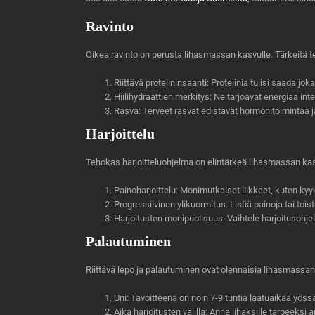
Ravinto
Oikea ravinto on perusta lihasmassan kasvulle. Tärkeitä te
Riittävä proteiininsaanti: Proteiinia tulisi saada jokai
Hiilihydraattien merkitys: Ne tarjoavat energiaa intens
Rasva: Terveet rasvat edistävät hormonitoimintaa ja
Harjoittelu
Tehokas harjoitteluohjelma on elintärkeä lihasmassan kas
Painoharjoittelu: Monimutkaiset liikkeet, kuten kyyk
Progressiivinen ylikuormitus: Lisää painoja tai toist
Harjoitusten monipuolisuus: Vaihtele harjoitusohje
Palautuminen
Riittävä lepo ja palautuminen ovat olennaisia lihasmassa
Uni: Tavoitteena on noin 7-9 tuntia laatuaikaa yöss
Aika harjoitusten välillä: Anna lihaksille tarpeeksi