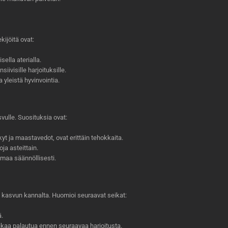
kijöitä ovat:
sella aterialla.
iivisille harjoituksille.
 yleistä hyvinvointia.
vulle. Suosituksia ovat:
yt ja maastavedot, ovat erittäin tehokkaita.
oja asteittain.
lmaa säännöllisesti.
n kasvun kannalta. Huomioi seuraavat seikat:
ä.
 aikaa palautua ennen seuraavaa harjoitusta.