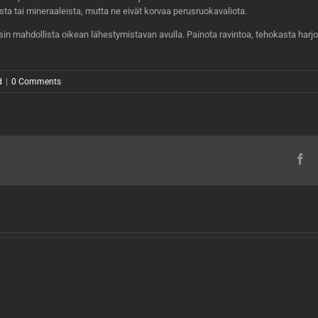
eista tai mineraaleista, mutta ne eivät korvaa perusruokavaliota.
n mahdollista oikean lähestymistavan avulla. Painota ravintoa, tehokasta harjoit
d
|
0 Comments
Fa