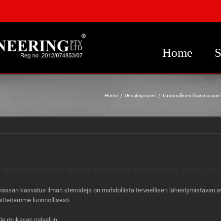
Home
S
Home
/
Uncategorized
/
Luonnollinen lihasmassan k
kehonrakentajat voivat saavuttaa menestystä ilman ster
smassan kasvatus ilman steroideja on mahdollista terveellisen lähestymistavan
itteitamme luonnollisesti.
le mukavan palvelun.