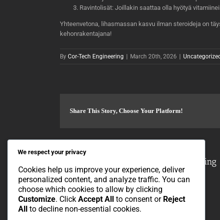
Ravintolisät: Joillakin saattaa olla hyötyä vitamiin
Yhteenvetona, lihasmassan kasvu ilman steroideja on täysi
kehonrakentajana!
By
Cor-Tech Engineering
|
March 20th, 2026
|
Uncategorize
Share This Story, Choose Your Platform!
We respect your privacy
About the Author:
Cor-Tech Engineering
Cookies help us improve your experience, deliver
personalized content, and analyze traffic. You can
choose which cookies to allow by clicking
Customize
. Click
Accept All
to consent or
Reject
All
to decline non-essential cookies.