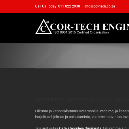
Skip
Call Us Today! 011 822 2938
|
info@cor-tech.co.za
to
content
Luonnollinen lihasmassan kasvu: Kuinka 
Liikunta ja kehonrakennus ovat monille intohimo, ja liha
harjoitusohjelmaa ja palautumista, voimme saavuttaa tavo
Jos aiot ostaa
Osta steroideja Suomesta
, takaamme sinul