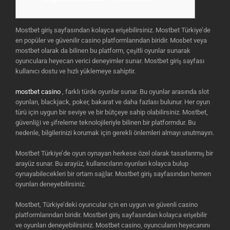
Mostbet giriş sayfasından kolayca erişebilirsiniz. Mostbet Türkiye’de
en popüler ve güvenilir casino platformlarından biridir. Mosbet veya
mostbet olarak da bilinen bu platform, çeşitli oyunlar sunarak
oyunculara heyecan verici deneyimler sunar. Mostbet giriş sayfası
kullanıcı dostu ve hızlı yüklemeye sahiptir.
mostbet casino
, farklı türde oyunlar sunar. Bu oyunlar arasında slot
oyunları, blackjack, poker, bakarat ve daha fazlası bulunur. Her oyun
türü için uygun bir seviye ve bir bütçeye sahip olabilirsiniz. Mostbet,
güvenliği ve şifreleme teknolojileriyle bilinen bir platformdur. Bu
nedenle, bilgilerinizi korumak için gerekli önlemleri almayı unutmayın.
Mostbet Türkiye’de oyun oynayan herkese özel olarak tasarlanmış bir
arayüz sunar. Bu arayüz, kullanıcıların oyunları kolayca bulup
oynayabilecekleri bir ortam sağlar. Mostbet giriş sayfasından hemen
oyunları deneyebilirsiniz.
Mostbet, Türkiye’deki oyuncular için en uygun ve güvenli casino
platformlarından biridir. Mostbet giriş sayfasından kolayca erişebilir
ve oyunları deneyebilirsiniz. Mostbet casino, oyuncuların heyecanını