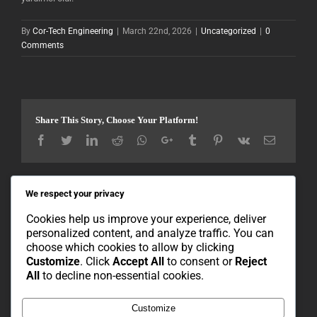
By
Cor-Tech Engineering
|
March 22nd, 2026
|
Uncategorized
|
0
Comments
Share This Story, Choose Your Platform!
Facebook
Twitter
LinkedIn
Reddit
Whatsapp
Google+
Tumblr
Pinterest
Vk
Email
We respect your privacy
About the Author:
Cor-Tech Engineering
Cookies help us improve your experience, deliver
personalized content, and analyze traffic. You can
choose which cookies to allow by clicking
Customize
. Click
Accept All
to consent or
Reject
All
to decline non-essential cookies.
Customize