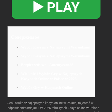
▶️ PLAY
Содержимое
Wybór Kasyna z Najlepszymi Warunkami
Wybór Kasyna z Najlepszymi Warunkami
Bezpieczeństwo i Autentyczność
Wielkość i Wybór Gry w Najlepszych
Kasynach Online w Polsce w 2025
Wybór Gry w Kasynach Online
Jeśli szukasz najlepszych kasyn online w Polsce, to jesteś w
odpowiednim miejscu. W 2025 roku, rynek kasyn online w Polsce