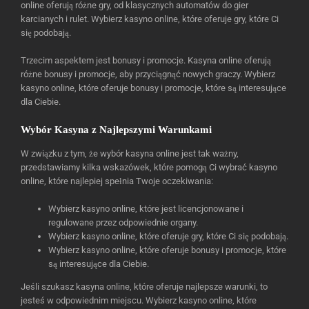
online oferują różne gry, od klasycznych automatów do gier
karcianych i rulet. Wybierz kasyno online, które oferuje gry, które Ci
się podobają.
Trzecim aspektem jest bonusy i promocje. Kasyna online oferują
różne bonusy i promocje, aby przyciągnąć nowych graczy. Wybierz
kasyno online, które oferuje bonusy i promocje, które są interesujące
dla Ciebie.
Wybór Kasyna z Najlepszymi Warunkami
W związku z tym, że wybór kasyna online jest tak ważny,
przedstawiamy kilka wskazówek, które pomogą Ci wybrać kasyno
online, które najlepiej spełnia Twoje oczekiwania:
Wybierz kasyno online, które jest licencjonowane i
regulowane przez odpowiednie organy.
Wybierz kasyno online, które oferuje gry, które Ci się podobają.
Wybierz kasyno online, które oferuje bonusy i promocje, które
są interesujące dla Ciebie.
Jeśli szukasz kasyna online, które oferuje najlepsze warunki, to
jesteś w odpowiednim miejscu. Wybierz kasyno online, które