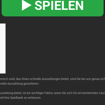
▶️ SPIELEN
?
reich sind, das Ihnen schnelle Auszahlungen bietet, sind Sie bei uns genau ric
hnelle Auszahlung garantieren.
Auszahlung bietet, ist ein wichtiger Faktor, wenn Sie sich für ein bestimmtes C
nd Ihre Spielbank zu verlassen.