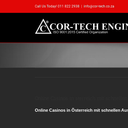
Skip
Call Us Today! 011 822 2938
|
info@cor-tech.co.za
to
content
Online Casinos in sterreich mit schnell
Online Casinos in Österreich mit schnellen A