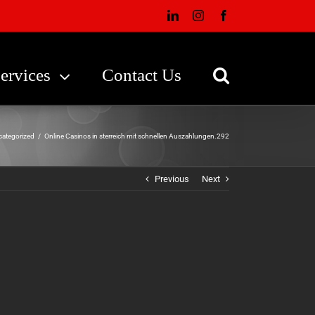
LinkedIn
Instagram
Facebook
ervices
Contact Us
categorized
/
Online Casinos in sterreich mit schnellen Auszahlungen.292
Previous
Next