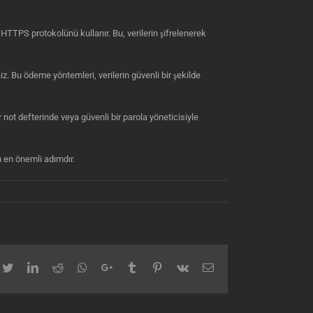
n HTTPS protokolünü kullanır. Bu, verilerin şifrelenerek
. Bu ödeme yöntemleri, verilerin güvenli bir şekilde
 not defterinde veya güvenli bir parola yöneticisiyle
n en önemli adımdır.
cebook
Twitter
LinkedIn
Reddit
Whatsapp
Google+
Tumblr
Pinterest
Vk
Email