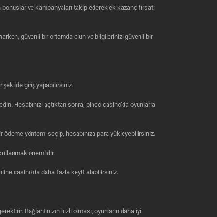
nan bonuslar ve kampanyaları takip ederek ek kazanç fırsatı
rken, güvenli bir ortamda olun ve bilgilerinizi güvenli bir
şekilde giriş yapabilirsiniz.
 edin. Hesabınızı açtıktan sonra, pinco casino’da oyunlarla
 bir ödeme yöntemi seçip, hesabınıza para yükleyebilirsiniz.
 kullanmak önemlidir.
line casino’da daha fazla keyif alabilirsiniz.
rektirir. Bağlantınızın hızlı olması, oyunların daha iyi