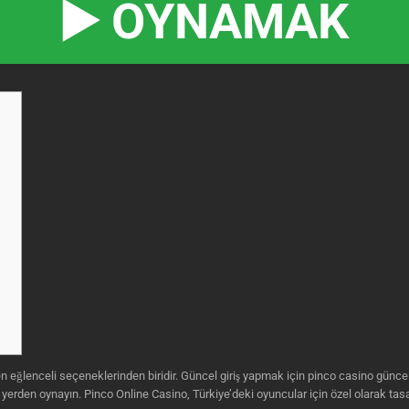
▶️ OYNAMAK
a
 eğlenceli seçeneklerinden biridir. Güncel giriş yapmak için pinco casino güncel gi
r yerden oynayın. Pinco Online Casino, Türkiye’deki oyuncular için özel olarak tasar