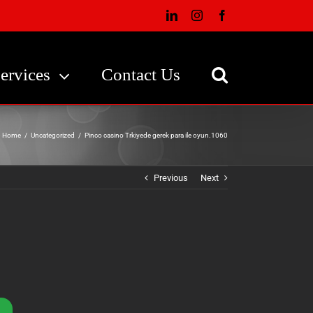
LinkedIn
Instagram
Facebook
ervices
Contact Us
Home
/
Uncategorized
/
Pinco casino Trkiyede gerek para ile oyun.1060
Previous
Next