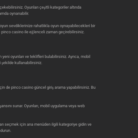
kebilirsiniz. Oyunları çeşitli kategoriler altında
rtamda oynanabilir.
oyun sevdiklerinize rahatlıkla oyun oynayabilecekleri bir
pinco casino ile eğlenceli zaman geçirebilirsiniz.
eni oyunları ve teklifleri bulabilirsiniz. Ayrıca, mobil
ekilde kullanabilirsiniz.
çin de pinco casino güncel giriş arama yapabilirsiniz. Bu
a şansını sunar. Oyunları, mobil uygulama veya web
ları seçmek için ana menüden ilgili kategoriye gidin ve
ndurun.