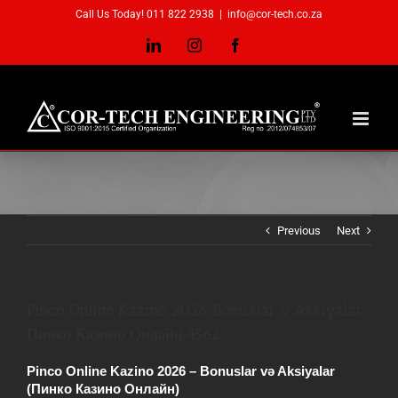
Skip
Call Us Today! 011 822 2938
|
info@cor-tech.co.za
to
content
LinkedIn
Instagram
Facebook
Previous
Next
Pinco Online Kazino 2026 Bonuslar v Aksiyalar
Пинко Казино Онлайн.4562
Pinco Online Kazino 2026 – Bonuslar və Aksiyalar
(Пинко Казино Онлайн)