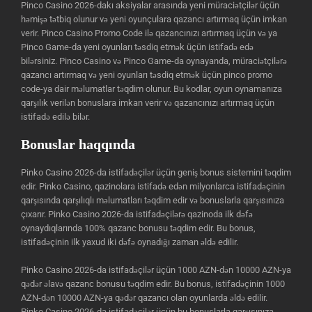
Pinco Casino 2026-dakı aksiyalar arasında yeni müraciətçilər üçün
həmişə tətbiq olunur və yeni oyunçulara qazancı artırmaq üçün imkan
verir. Pinco Casino Promo Code ilə qazancınızı artırmaq üçün və ya
Pinco Game-da yeni oyunları təsdiq etmək üçün istifadə edə
bilərsiniz. Pinco Casino və Pinco Game-da oynayanda, müraciətçilərə
qazancı artırmaq və yeni oyunları təsdiq etmək üçün pinco promo
code-ya dair məlumatlar təqdim olunur. Bu kodlar, oyun oynamanıza
qarşılık verilən bonuslara imkan verir və qazancınızı artırmaq üçün
istifadə edilə bilər.
Bonuslar haqqında
Pinko Casino 2026-da istifadəçilər üçün geniş bonus sistemini təqdim
edir. Pinko Casino, qazinolara istifadə edən milyonlarca istifadəçinin
qarşısında qarşılıqlı məlumatları təqdim edir və bonuslarla qarşısınıza
çıxarır. Pinko Casino 2026-da istifadəçilərə qazinoda ilk dəfə
oynaydıqlarında 100% qazanc bonusu təqdim edir. Bu bonus,
istifadəçinin ilk yaxud iki dəfə oynadığı zaman əldə edilir.
Pinko Casino 2026-da istifadəçilər üçün 1000 AZN-dən 10000 AZN-ya
qədər əlavə qazanc bonusu təqdim edir. Bu bonus, istifadəçinin 1000
AZN-dən 10000 AZN-ya qədər qazancı olan oyunlarda əldə edilir.
Pinko Casino 2026-da istifadəçilər üçün bu bonuslarla qarşısınıza