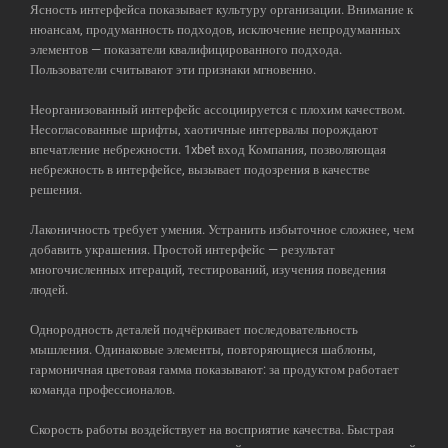
Ясность интерфейса показывает культуру организации. Внимание к
нюансам, продуманность подходов, исключение непродуманных
элементов — показатели квалифицированного подхода.
Пользователи считывают эти признаки мгновенно.
Неорганизованный интерфейс ассоциируется с плохим качеством.
Несогласованные шрифты, хаотичные интервалы порождают
впечатление небрежности. 1xbet вход Компания, позволяющая
небрежность в интерфейсе, вызывает подозрения в качестве
решения.
Лаконичность требует умения. Устранить избыточное сложнее, чем
добавить украшения. Простой интерфейс — результат
многочисленных итераций, тестирований, изучения поведения
людей.
Однородность деталей подчёркивает последовательность
мышления. Одинаковые элементы, повторяющиеся шаблоны,
гармоничная цветовая гамма показывают: за продуктом работает
команда профессионалов.
Скорость работы воздействует на восприятие качества. Быстрая