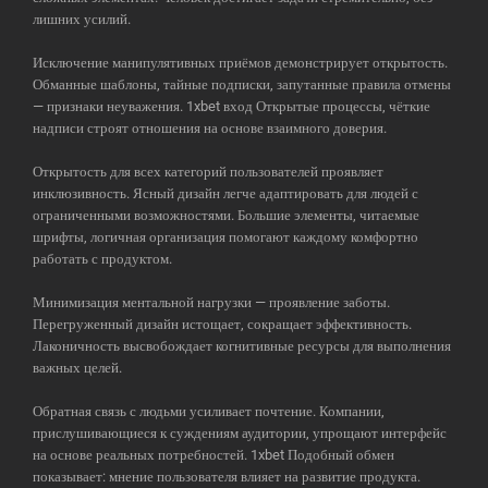
лишних усилий.
Исключение манипулятивных приёмов демонстрирует открытость.
Обманные шаблоны, тайные подписки, запутанные правила отмены
— признаки неуважения. 1xbet вход Открытые процессы, чёткие
надписи строят отношения на основе взаимного доверия.
Открытость для всех категорий пользователей проявляет
инклюзивность. Ясный дизайн легче адаптировать для людей с
ограниченными возможностями. Большие элементы, читаемые
шрифты, логичная организация помогают каждому комфортно
работать с продуктом.
Минимизация ментальной нагрузки — проявление заботы.
Перегруженный дизайн истощает, сокращает эффективность.
Лаконичность высвобождает когнитивные ресурсы для выполнения
важных целей.
Обратная связь с людьми усиливает почтение. Компании,
прислушивающиеся к суждениям аудитории, упрощают интерфейс
на основе реальных потребностей. 1xbet Подобный обмен
показывает: мнение пользователя влияет на развитие продукта.