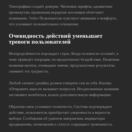
Типографика создаёт доверие. Читаемые шрифты, адекватные
промежутки, правильная иерархия заголовков облегчают
понимание. 1хбет Пользователь чувствует внимание о комфорте,
что усиливает положительное отношение.
Очевидность действий уменьшает
тревоги пользователей
Неопределённость порождает страх. Когда человек не осознаёт, к
чему приведёт операция, он предпочитает бездействие. Понятные
названия кнопок, очевидные значки, предсказуемые результаты
снимают эту трудность.
Любой элемент дизайна должен говорить сам за себя. Кнопка
«Отправить заказ не вызывает вопросов. Неоднозначные названия
заставляют колебаться, искать дополнительную информацию.
Обратная связь усиливает понятность. Система подтверждает
действие, пользователь приобретает уверенность в верности
выбора. Сообщения об удачном завершении, индикаторы
продвижения, оповещения о статусе сокращают тревожность.