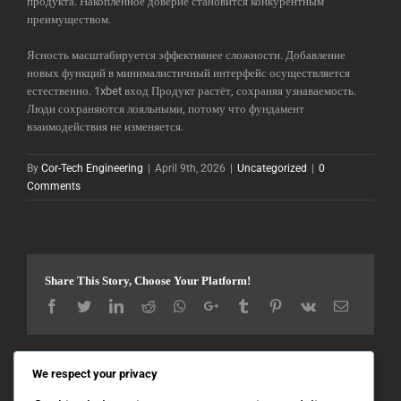
продукта. Накопленное доверие становится конкурентным
преимуществом.
Ясность масштабируется эффективнее сложности. Добавление
новых функций в минималистичный интерфейс осуществляется
естественно. 1xbet вход Продукт растёт, сохраняя узнаваемость.
Люди сохраняются лояльными, потому что фундамент
взаимодействия не изменяется.
By
Cor-Tech Engineering
|
April 9th, 2026
|
Uncategorized
|
0
Comments
Share This Story, Choose Your Platform!
Facebook
Twitter
LinkedIn
Reddit
Whatsapp
Google+
Tumblr
Pinterest
Vk
Email
We respect your privacy
About the Author:
Cor-Tech Engineering