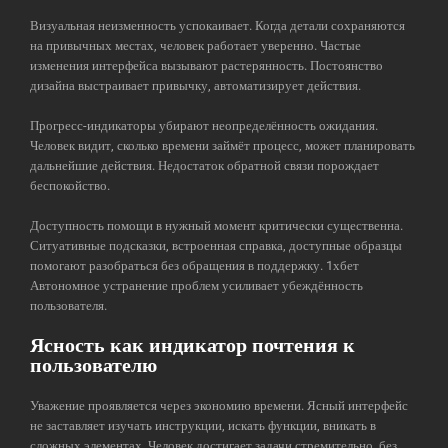
Визуальная неизменность успокаивает. Когда детали сохраняются
на привычных местах, человек работает уверенно. Частые
изменения интерфейса вызывают растерянность. Постоянство
дизайна выстраивает привычку, автоматизирует действия.
Прогресс-индикаторы убирают неопределённость ожидания.
Человек видит, сколько времени займёт процесс, может планировать
дальнейшие действия. Недостаток обратной связи порождает
беспокойство.
Доступность помощи в нужный момент критически существенна.
Ситуативные подсказки, встроенная справка, доступные образцы
помогают разобраться без обращения в поддержку. 1хбет
Автономное устранение проблем усиливает убеждённость
пользователя.
Ясность как индикатор почтения к
пользователю
Уважение проявляется через экономию времени. Ясный интерфейс
не заставляет изучать инструкции, искать функции, вникать в
сложных элементах. Человек достигает задачи стремительно, без