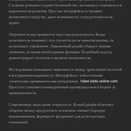
Сложные решения создают беспокойство, заставляют сомневаться в
корректности решения. Простые интерфейсы устраняют
когнитивную нагрузку, дают возможность сосредоточиться на
задаче.
Уверенность выстраивается через предсказуемость. Когда
пользователь понимает, что случится после нажатия кнопки, он
испытывает управление. Лаконичный дизайн убирает лишние
элементы, оставляя необходимые функции. Подобный подход
демонстрирует почтение к времени пользователя.
Исследования показывают зависимость между зрительной чистотой
и восприятием надёжности. Интерфейсы с избыточными
элементами оцениваются как ненадёжные.
1xbet-slots-online.com
Простота становится конкурентным преимуществом в борьбе за
приверженность.
Современные люди ценят открытость. Ясный дизайн облегчает
общение между продуктом и человеком, снимает барьеры
недопонимания, формирует фундамент для долгосрочных
отношений.