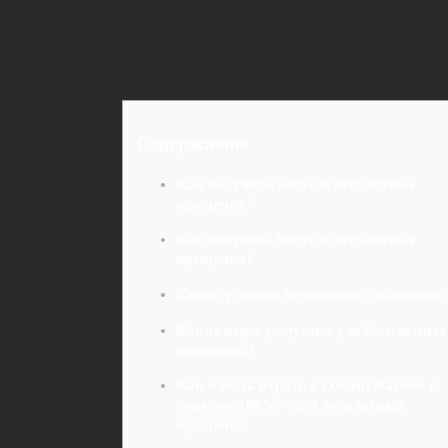
Содержимое
Как получить бонус и бесплатные
вращения?
Как получить бонус и бесплатные
вращения?
Какие условия необходимо соблюдать
Какие игры доступны для бесплатных
вращений?
Как начать играть в Олимп Казино с
бонусом 100% + 250 бесплатных
вращений