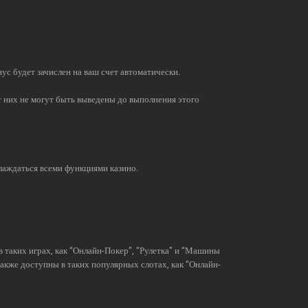
с будет зачислен на ваш счет автоматически.
 них не могут быть выведены до выполнения этого
слаждаться всеми функциями казино.
 таких играх, как “Онлайн-Покер”, “Рулетка” и “Машины
 также доступны в таких популярных слотах, как “Онлайн-