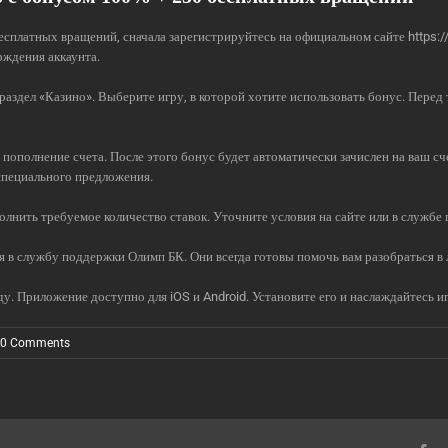
сплатных вращений, сначала зарегистрируйтесь на официальном сайте https://
рждения аккаунта.
раздел «Казино». Выберите игру, в которой хотите использовать бонус. Перед т
 пополнение счета. После этого бонус будет автоматически зачислен на ваш с
 специального предложения.
лнить требуемое количество ставок. Уточните условия на сайте или в службе
ся в службу поддержки Олимп БК. Они всегда готовы помочь вам разобраться 
у. Приложение доступно для iOS и Android. Установите его и наслаждайтесь и
0 Comments