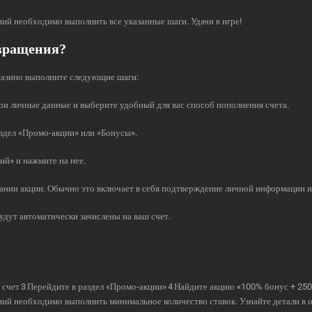
ий необходимо выполнить все указанные шаги. Удачи в игре!
 вращения?
Казино выполните следующие шаги:
вои личные данные и выберите удобный для вас способ пополнения счета.
аздел «Промо-акции» или «Бонусы».
й» и нажмите на нее.
ании акции. Обычно это включает в себя подтверждение личной информации и
удут автоматически зачислены на ваш счет.
 счет
3
Перейдите в раздел «Промо-акции»
4
Найдите акцию «100% бонус + 25
ий необходимо выполнить минимальное количество ставок. Узнайте детали в 