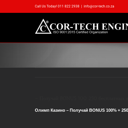
Skip
Call Us Today! 011 822 2938
|
info@cor-tech.co.za
to
content
– Получай BONUS 100 250 бесплатных 
Олимп Казино – Получай BONUS 100% + 25