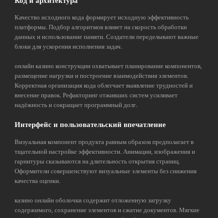
Код и архитектура
Качество исходного кода формирует исходную эффективность
платформы. Подбор алгоритмов влияет на скорость обработки
данных и использование памяти. Создатели переделывают важные
блоки для ускорения исполнения задач.
онлайн казино конструкции охватывает планирование компонентов,
размещение нагрузки и построение взаимодействия элементов.
Корректная организация кода облегчает выявление трудностей и
внесение правок. Рефакторинг отживших систем усиливает
надёжность и сокращает программный долг.
Интерфейс и пользовательский впечатление
Визуальная компонент продукта равным образом предполагает в
тщательной настройке эффективности. Анимации, изображения и
гарнитуры сказываются на длительность открытия страниц.
Оформители совершенствуют визуальные элементы без снижения
качества оценки.
казино онлайн оболочки содержит отложенную загрузку
содержимого, сохранение элементов и сжатие документов. Мягкие