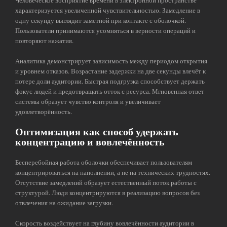
Человеческое восприятие времени в электронной пространстве
характеризуется увеличенной чувствительностью. Замедление в
одну секунду выглядит заметной при контакте с оболочкой.
Пользователи принимаются усомняться в верности операций и
повторяют нажатия.
Аналитика демонстрирует зависимость между периодом открытия
и уровнем отказов. Возрастание задержки на две секунды влечёт к
потере доли аудитории. Быстрая подгрузка способствует держать
фокус людей и предотвращать отток с ресурса. Мгновенная ответ
системы образует чувство контроля и увеличивает
удовлетворённость.
Оптимизация как способ удержать
концентрацию и вовлечённость
Бесперебойная работа оболочки обеспечивает пользователям
концентрироваться на наполнении, а не на технических трудностях.
Отсутствие замедлений образует естественный поток работы с
структурой. Люди концентрируются в реализацию вопросов без
отвлечения на ожидание загрузки.
Скорость воздействует на глубину вовлечённости аудитории в