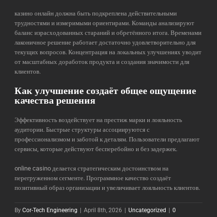
казино онлайн должна быть подкреплена действительными
трудностями и измеримыми ориентирами. Команды анализируют
баланс израсходованных стараний и обретённого итога. Временами
лаконичное решение работает достаточно удовлетворительно для
текущих вопросов. Концентрация на локальных улучшениях уводит
от масштабных доработок продукта и создания значимости для
клиентов.
Как улучшение создаёт общее ощущение
качества решения
Эффективность воздействует на престиж марки и лояльность
аудитории. Быстрые структуры ассоциируются с
профессионализмом и заботой к деталям. Пользователи предлагают
сервисы, которые действуют бесперебойно и без задержек.
online casino делается стратегическим достоинством на
перегруженном сегменте. Программное качество создаёт
позитивный образ организации и увеличивает лояльность клиентов.
By
Cor-Tech Engineering
|
April 8th, 2026
|
Uncategorized
|
0