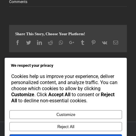
Comments
Share This Story, Choose Your Platform!
Facebook
Twitter
LinkedIn
Reddit
Whatsapp
Google+
Tumblr
Pinterest
Vk
Email
We respect your privacy
About the Author:
Cor-Tech Engineering
Cookies help us improve your experience, deliver
personalized content, and analyze traffic. You can
choose which cookies to allow by clicking
Customize
. Click
Accept All
to consent or
Reject
All
to decline non-essential cookies.
Customize
Reject All
Copyright 2021 Cor-Tech Engineering | All Rights Reserved | Developed