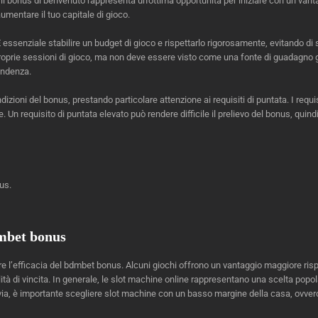
 il bonus di benvenuto rappresenta un’ottima opportunità per iniziare con un vant
umentare il tuo capitale di gioco.
 essenziale stabilire un budget di gioco e rispettarlo rigorosamente, evitando di
proprie sessioni di gioco, ma non deve essere visto come una fonte di guadagno g
endenza.
dizioni del bonus, prestando particolare attenzione ai requisiti di puntata. I requ
 Un requisito di puntata elevato può rendere difficile il prelievo del bonus, quind
us.
bdmbet bonus
 l’efficacia del bdmbet bonus. Alcuni giochi offrono un vantaggio maggiore rispet
à di vincita. In generale, le slot machine online rappresentano una scelta popolare
ttavia, è importante scegliere slot machine con un basso margine della casa, ovve