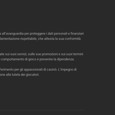
a all’avanguardia per proteggere i dati personali e finanziari
olamentazione rispettabile, che attesta la sua conformità
te sui suoi servizi, sulle sue promozioni e sui suoi termini
rio comportamento di gioco e prevenire la dipendenza.
iferimento per gli appassionati di casinò. L’impegno di
one alla tutela dei giocatori.