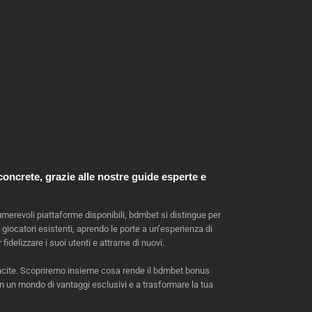
oncrete, grazie alle nostre guide esperte e
umerevoli piattaforme disponibili, bdmbet si distingue per
i giocatori esistenti, aprendo le porte a un’esperienza di
elizzare i suoi utenti e attrarne di nuovi.
 vincite. Scopriremo insieme cosa rende il bdmbet bonus
in un mondo di vantaggi esclusivi e a trasformare la tua