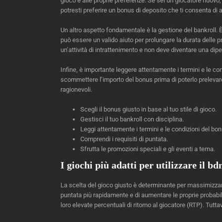
gioco e alle proprie preferenze. Se sei un giocatore nuovo,
potresti preferire un bonus di deposito che ti consenta di a
Un altro aspetto fondamentale è la gestione del bankroll. È
può essere un valido aiuto per prolungare la durata delle 
un’attività di intrattenimento e non deve diventare una dip
Infine, è importante leggere attentamente i termini e le con
scommettere l’importo del bonus prima di poterlo prelevare.
ragionevoli.
Scegli il bonus giusto in base al tuo stile di gioco.
Gestisci il tuo bankroll con disciplina.
Leggi attentamente i termini e le condizioni del bon
Comprendi i requisiti di puntata.
Sfrutta le promozioni speciali e gli eventi a tema.
I giochi più adatti per utilizzare il 
La scelta del gioco giusto è determinante per massimizzare
puntata più rapidamente e di aumentare le proprie probabilit
loro elevate percentuali di ritorno al giocatore (RTP). Tu