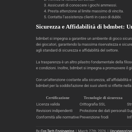
Assicurati di conoscere i giochi ammessi.
Presta attenzione al limite massimo di vincita.
Contatta l’assistenza clienti in caso di dubbi.
Sicurezza e Affidabilità di bdmbet: 
bdmbet si impegna a garantire un ambiente di gioco sicuro e a
dei giocatori, garantendo la massima riservatezza e sicurez
agli standard di sicurezza e affidabilità del settore.
La trasparenza è un altro pilastro fondamentale della filos
e condizioni. Inoltre, bdmbet si impegna a promuovere il gi
Con un’attenzione costante alla sicurezza, all’affidabilità
bdmbet per la soddisfazione dei suoi utenti si riflette nella 
Certificazione
Tecnologie di sicurezza
Licenza valida
Crittografia SSL
Str
Revisioni indipendenti
Protezione dei dati personali
Sup
Conformità alle normative
Prevenzione frodi
In
By
Cor-Tech Engineering
|
March 27th, 2026
|
Uncategorize