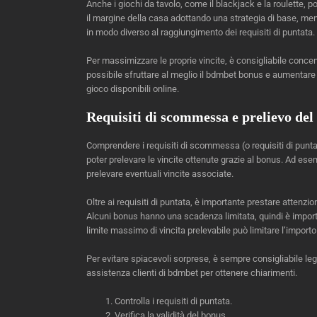
Anche i giochi da tavolo, come il blackjack e la roulette, p
il margine della casa adottando una strategia di base, ment
in modo diverso al raggiungimento dei requisiti di puntata.
Per massimizzare le proprie vincite, è consigliabile concent
possibile sfruttare al meglio il bdmbet bonus e aumentare le
gioco disponibili online.
Requisiti di scommessa e prelievo de
Comprendere i requisiti di scommessa (o requisiti di punta
poter prelevare le vincite ottenute grazie al bonus. Ad es
prelevare eventuali vincite associate.
Oltre ai requisiti di puntata, è importante prestare attenzio
Alcuni bonus hanno una scadenza limitata, quindi è important
limite massimo di vincita prelevabile può limitare l’impor
Per evitare spiacevoli sorprese, è sempre consigliabile legg
assistenza clienti di bdmbet per ottenere chiarimenti.
Controlla i requisiti di puntata.
Verifica la validità del bonus.