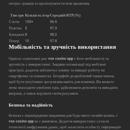
інтерес гравців та пропонувати їм нові враження.
Тип гри
Кількість ігор
Середній RTP (%)
Слоти
150+
96.5
Рулетка
5
97.3
Блекджек
8
98.2
Покер
10
97.8
Мобільність та зручність використання
Однією з ключових рис
vox casino app
є його мобільність та
зручність у використанні. Завдяки оптимізації під мобільні
пристрої, додаток забезпечує плавну та швидку роботу на
смартфонах та планшетах. Інтерфейс розроблений таким чином,
щоб бути інтуїтивно зрозумілим навіть для новачків. Ви можете
легко знаходити улюблені ігри, здійснювати депозити та виводити
виграші, а також керувати своїм рахунком.
Безпека та надійність
Безпека є першорядним завданням для будь-якого онлайн-казино, і
vox casino app
не є винятком. Додаток використовує сучасні
технології шифрування даних, щоб захистити особисту інформацію